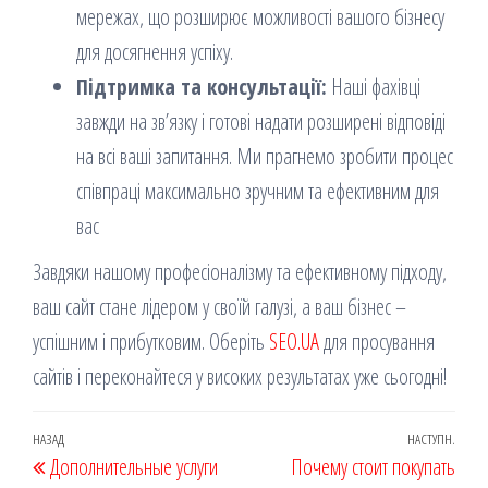
мережах, що розширює можливості вашого бізнесу
для досягнення успіху.
Підтримка та консультації:
Наші фахівці
завжди на зв’язку і готові надати розширені відповіді
на всі ваші запитання. Ми прагнемо зробити процес
співпраці максимально зручним та ефективним для
вас
Завдяки нашому професіоналізму та ефективному підходу,
ваш сайт стане лідером у своїй галузі, а ваш бізнес –
успішним і прибутковим. Оберіть
SEO.UA
для просування
сайтів і переконайтеся у високих результатах уже сьогодні!
Навігація
Попередній
НАЗАД
НАСТУПН.
Наст
Дополнительные услуги
Почему стоит покупать
записів
запис
запи