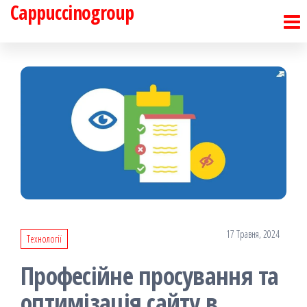
Cappuccinogroup
Перейти
до
контенту
17 Травня, 2024
Технології
Професійне просування та
оптимізація сайту в