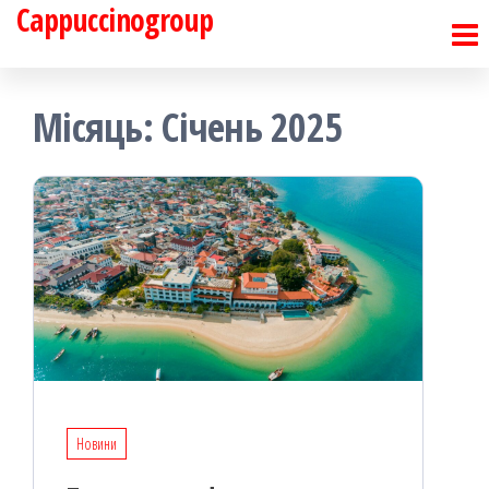
Cappuccinogroup
Перейти
до
контенту
Місяць:
Січень 2025
Новини