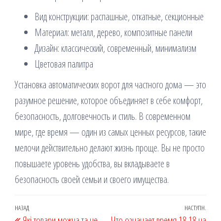
Вид конструкции: распашные, откатные, секционные
Материал: металл, дерево, композитные панели
Дизайн: классический, современный, минимализм
Цветовая палитра
Установка автоматических ворот для частного дома — это
разумное решение, которое объединяет в себе комфорт,
безопасность, долговечность и стиль. В современном
мире, где время — один из самых ценных ресурсов, такие
мелочи действительно делают жизнь проще. Вы не просто
повышаете уровень удобства, вы вкладываете в
безопасность своей семьи и своего имущества.
Навігація
Попередній
НАЗАД
НАСТУПН.
Наст
Які товари можна та не
Что означает время 18 18 на