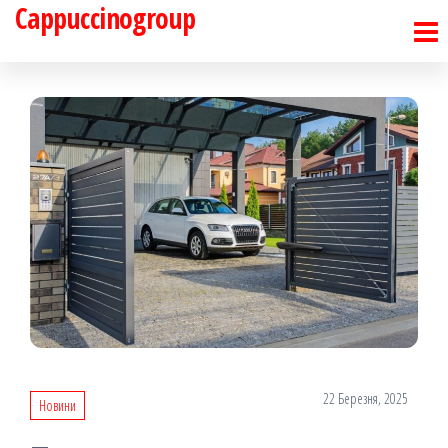
Cappuccinogroup
Перейти
до
контенту
22 Березня, 2025
Новини