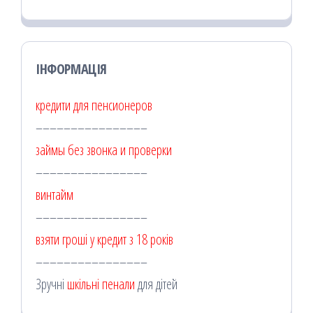
ІНФОРМАЦІЯ
кредити для пенсионеров
––––––––––––––––
займы без звонка и проверки
––––––––––––––––
винтайм
––––––––––––––––
взяти гроші у кредит з 18 років
––––––––––––––––
Зручні
шкільні пенали
для дітей