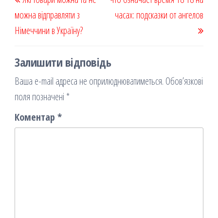
записів
запис
запи
можна відправляти з
часах: подсказки от ангелов
Німеччини в Україну?
Залишити відповідь
Ваша e-mail адреса не оприлюднюватиметься.
Обов’язкові
поля позначені
*
Коментар
*