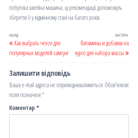
побутова швейна машина, ці рекомендації допоможуть
зберегти її у відмінному стані на багато років.
Навігація
Попередній
НАЗАД
НАСТУПН.
Наст
Как выбрать чехол для
Витамины и добавки на
записів
запис
запи
популярных моделей самсунг
курсе для набора массы
Залишити відповідь
Ваша e-mail адреса не оприлюднюватиметься.
Обов’язкові
поля позначені
*
Коментар
*