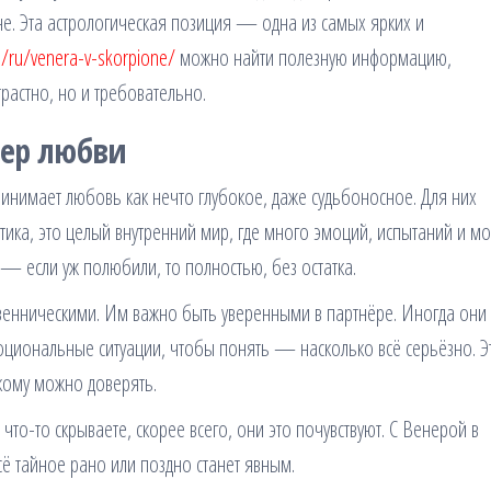
не. Эта астрологическая позиция — одна из самых ярких и
ua/ru/venera-v-skorpione/
можно найти полезную информацию,
растно, но и требовательно.
тер любви
инимает любовь как нечто глубокое, даже судьбоносное. Для них
ика, это целый внутренний мир, где много эмоций, испытаний и м
 — если уж полюбили, то полностью, без остатка.
твенническими. Им важно быть уверенными в партнёре. Иногда они 
моциональные ситуации, чтобы понять — насколько всё серьёзно. Э
 кому можно доверять.
 что-то скрываете, скорее всего, они это почувствуют. С Венерой в
 тайное рано или поздно станет явным.