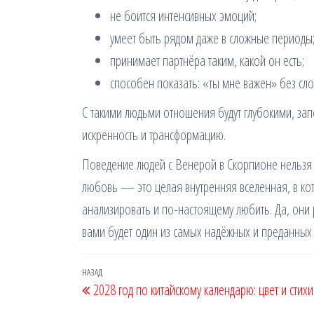
не боится интенсивных эмоций;
умеет быть рядом даже в сложные периоды
принимает партнёра таким, какой он есть;
способен показать: «ты мне важен» без сло
С такими людьми отношения будут глубокими, зап
искренность и трансформацию.
Поведение людей с Венерой в Скорпионе нельзя 
любовь — это целая внутренняя вселенная, в кот
анализировать и по-настоящему любить. Да, они
вами будет один из самых надёжных и преданных
Навігація
Попередній
НАЗАД
2028 год по китайскому календарю: цвет и стих
записів
запис