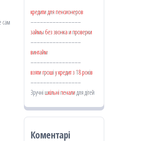
кредити для пенсионеров
––––––––––––––––
е сам
займы без звонка и проверки
––––––––––––––––
винтайм
––––––––––––––––
взяти гроші у кредит з 18 років
––––––––––––––––
Зручні
шкільні пенали
для дітей
Коментарі