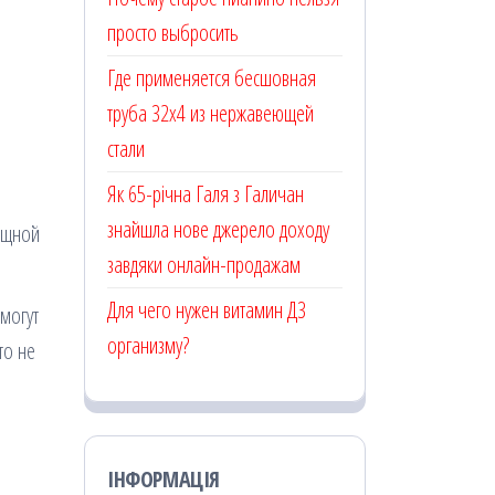
просто выбросить
Где применяется бесшовная
труба 32х4 из нержавеющей
стали
Як 65-річна Галя з Галичан
знайшла нове джерело доходу
ощной
завдяки онлайн-продажам
Для чего нужен витамин Д3
могут
организму?
то не
ІНФОРМАЦІЯ