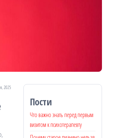
я, 2025
Пости
е
Что важно знать перед первым
визитом к психотерапевту
о,
Почему старое пианино нельзя