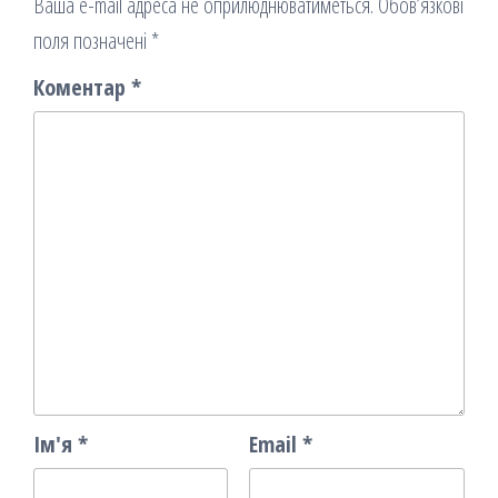
Ваша e-mail адреса не оприлюднюватиметься.
Обов’язкові
поля позначені
*
Коментар
*
Ім'я
*
Email
*