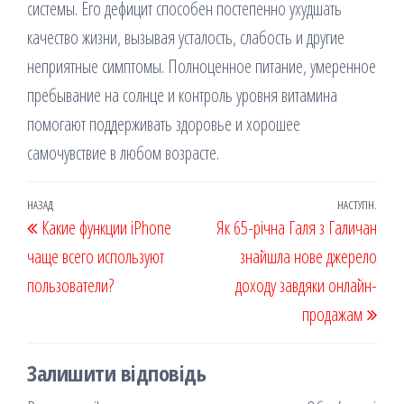
системы. Его дефицит способен постепенно ухудшать
качество жизни, вызывая усталость, слабость и другие
неприятные симптомы. Полноценное питание, умеренное
пребывание на солнце и контроль уровня витамина
помогают поддерживать здоровье и хорошее
самочувствие в любом возрасте.
Навігація
Попередній
НАЗАД
НАСТУПН.
Наст
Какие функции iPhone
Як 65-річна Галя з Галичан
записів
запис
запи
чаще всего используют
знайшла нове джерело
пользователи?
доходу завдяки онлайн-
продажам
Залишити відповідь