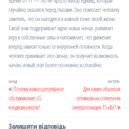
Время 01:11 — это не просто набор единиц, который
случайно оказался перед глазами. Оно помогает человеку
заметить, что он находится в важной точке своей жизни.
Такой знак поддерживает идею новых начал, усиливает
веру в собственные силы и напоминает, что движение
вперёд зависит только от внутренней готовности. Когда
человек принимает этот сигнал, он получает возможность
начать новый этап более осознанно и спокойно.
Навігація
Попередній
НАЗАД
НАСТУПН.
Наст
Почему важно регулярное
Для каких объектов
записів
запис
запи
обслуживание LG
оптимальна солнечная
кондиционеров?
электростанция 15 кВт?
Залишити відповідь