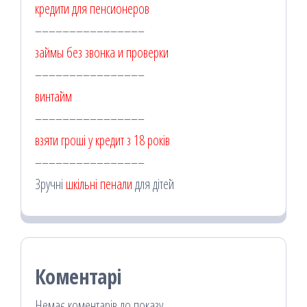
кредити для пенсионеров
––––––––––––––––
займы без звонка и проверки
––––––––––––––––
винтайм
––––––––––––––––
взяти гроші у кредит з 18 років
––––––––––––––––
Зручні
шкільні пенали
для дітей
Коментарі
Немає коментарів до показу.